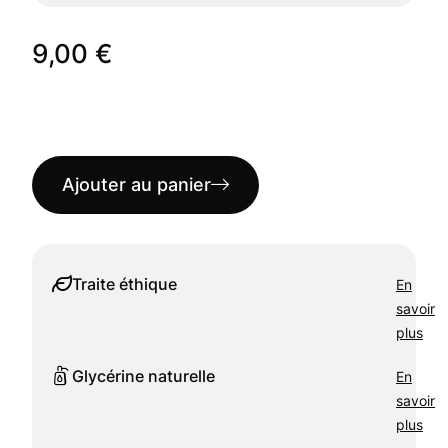
9,00
€
Ajouter au panier
En
Traite éthique
savoir
plus
En
Glycérine naturelle
savoir
plus